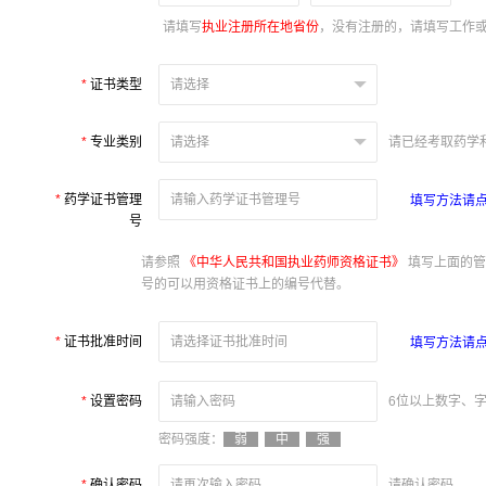
请填写
执业注册所在地省份
，没有注册的，请填写工作
*
证书类型
*
专业类别
请已经考取药学
*
药学证书管理
填写方法请
号
请参照
《中华人民共和国执业药师资格证书》
填写上面的管
号的可以用资格证书上的编号代替。
*
证书批准时间
填写方法请
*
设置密码
6位以上数字、
密码强度：
弱
中
强
*
确认密码
请确认密码